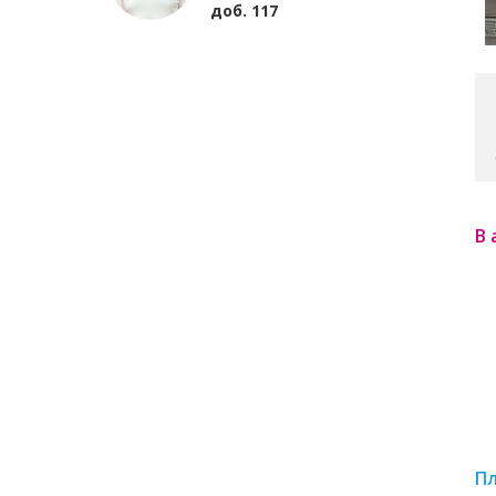
доб. 117
В 
П