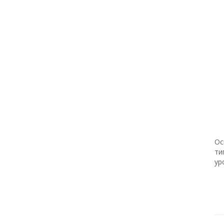
Ос
ти
ур